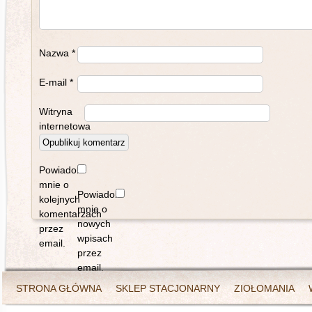
Nazwa
*
E-mail
*
Witryna
internetowa
Powiadom
mnie o
Powiadom
kolejnych
mnie o
komentarzach
nowych
przez
wpisach
email.
przez
email.
STRONA GŁÓWNA
SKLEP STACJONARNY
ZIOŁOMANIA