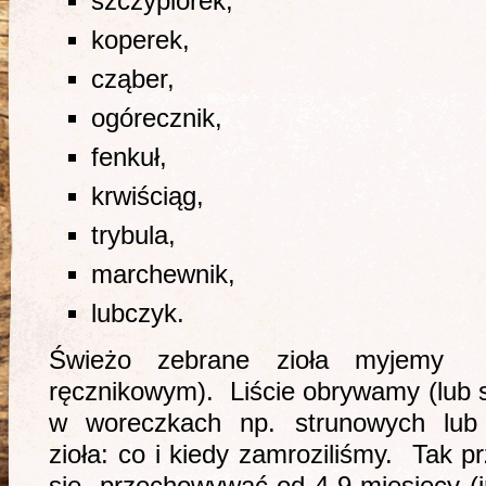
szczypiorek,
koperek,
cząber,
ogórecznik,
fenkuł,
krwiściąg,
trybula,
marchewnik,
lubczyk.
Świeżo zebrane zioła myjemy 
ręcznikowym). Liście obrywamy (lub 
w woreczkach np. strunowych lub 
zioła: co i kiedy zamroziliśmy. Tak 