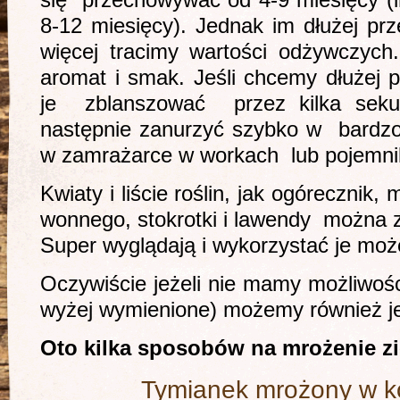
się przechowywać od 4-9 miesięcy (i
8-12 miesięcy). Jednak im dłużej p
więcej tracimy wartości odżywczych.
aromat i smak. Jeśli chcemy dłużej 
je zblanszować przez kilka seku
następnie zanurzyć szybko w bardzo
w zamrażarce w workach lub pojemni
Kwiaty i liście roślin, jak ogórecznik, 
wonnego, stokrotki i lawendy można 
Super wyglądają i wykorzystać je moż
Oczywiście jeżeli nie mamy możliwości
wyżej wymienione) możemy również je
Oto kilka sposobów na mrożenie zi
Tymianek mrożony w ko