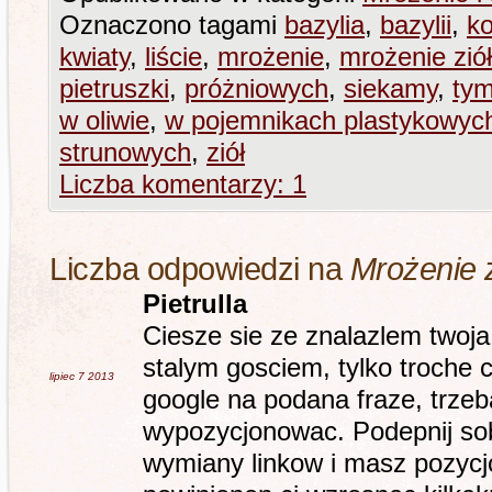
Oznaczono tagami
bazylia
,
bazylii
,
k
kwiaty
,
liście
,
mrożenie
,
mrożenie ziół
pietruszki
,
próżniowych
,
siekamy
,
tym
w oliwie
,
w pojemnikach plastykowyc
strunowych
,
ziół
Liczba komentarzy: 1
Liczba odpowiedzi na
Mrożenie z
Pietrulla
Ciesze sie ze znalazlem twoja 
stalym gosciem, tylko troche c
lipiec 7
2013
google na podana fraze, trzeba
wypozycjonowac. Podepnij sob
wymiany linkow i masz pozyc