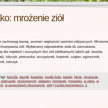
ako:
mrożenie ziół
zachowują barwę, aromat i większość wartości odżywczych. Mrożeni
chowywania ziół. Wybieramy odpowiednie zioła do zamrażania.
 dla miękkich i soczystych liści ziół (delikatnych) takich jak: bazylia,
t), lubczyk, pietruszka, szczypiorek, koperek, cząber, ogórecznik,
wnik, lubczyk. …
Tagi:
bazylia
,
bazylii
,
koperku
,
kostki lodu
,
kwiaty
,
liście
,
mrożenie
,
,
pietruszki
,
próżniowych
,
siekamy
,
tymianek
,
tymianku
,
w oleju
,
w
ch
,
w woreczkach strunowych
,
ziół
|
Liczba komentarzy: 1