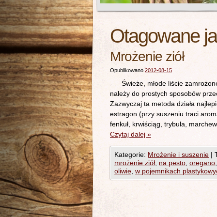
Otagowane j
Mrożenie ziół
Opublikowano
2012-08-15
Świeże, młode liście zamrożone 
należy do prostych sposobów prze
Zazwyczaj ta metoda działa najlepiej
estragon (przy suszeniu traci aroma
fenkuł, krwiściąg, trybula, marche
Czytaj dalej
»
Kategorie:
Mrożenie i suszenie
|
mrożenie ziół
,
na pesto
,
oregano
oliwie
,
w pojemnikach plastykowy