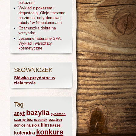
pokazem
Wykład z pokazem i
degustacją „Oleje tłoczone
na zimno, octy domowej
roboty” w Niepołomicach
Czarnuszka dobra na
wszystko
Jesienne naturalne SPA.
Wykład i warsztaty
kosmetyczne
SŁOWNICZEK
Słówka przydatne w
zielarstwie
Tagi
bazylia
anyż
cynamon
cząber
czarny bez
czosnek
film
donice na zioła
kaszel
konkurs
kolendra