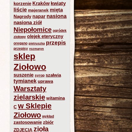
kwiaty
Kraków
korzenie
liście
mięta
majeranek
nasiona
napar
Nagrody
nasiona ziół
Niepołomice
ogródek
olejek eteryczny
ziołowy
przepis
oregano
pietruszka
przepisy
rozmaryn
sklep
Ziołowo
suszenie
szałwia
syrop
tymianek
uprawa
Warsztaty
zielarskie
witamina
w Sklepie
C
Ziołowo
wykład
zastosowanie
zbiór
zioła
ZDJĘCIA