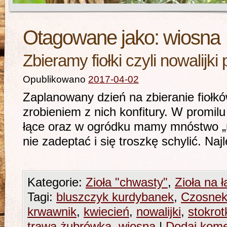
Otagowane jako:
wiosna
Zbieramy fiołki czyli nowalijki 
Opublikowano
2017-04-02
Zaplanowany dzień na zbieranie fiołkó
zrobieniem z nich konfitury. W promi
łące oraz w ogródku mamy mnóstwo „n
nie zadeptać i się troszkę schylić.
Kategorie:
Zioła "chwasty"
,
Zioła na 
Tagi:
bluszczyk kurdybanek
,
Czosnek
krwawnik
,
kwiecień
,
nowalijki
,
stokrot
trawa żubrówka
,
wiosna
|
Dodaj kome