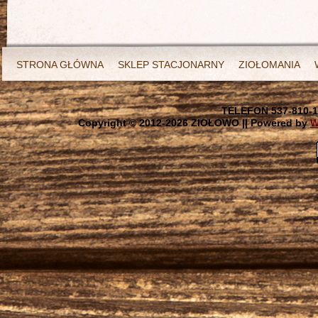
STRONA GŁÓWNA
SKLEP STACJONARNY
ZIOŁOMANIA
TELEFON 537-810-1
Copyright © 2012-
2026 ZIOŁOWO || Powered by
W