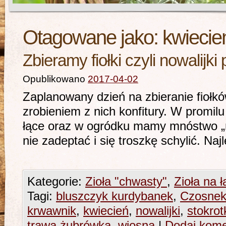
Otagowane jako:
kwiecie
Zbieramy fiołki czyli nowalijki 
Opublikowano
2017-04-02
Zaplanowany dzień na zbieranie fiołkó
zrobieniem z nich konfitury. W promi
łące oraz w ogródku mamy mnóstwo „n
nie zadeptać i się troszkę schylić.
Kategorie:
Zioła "chwasty"
,
Zioła na 
Tagi:
bluszczyk kurdybanek
,
Czosnek
krwawnik
,
kwiecień
,
nowalijki
,
stokrot
trawa żubrówka
,
wiosna
|
Dodaj kome