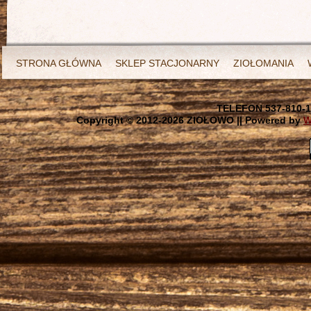
STRONA GŁÓWNA
SKLEP STACJONARNY
ZIOŁOMANIA
TELEFON 537-810-1
Copyright © 2012-
2026 ZIOŁOWO || Powered by
W