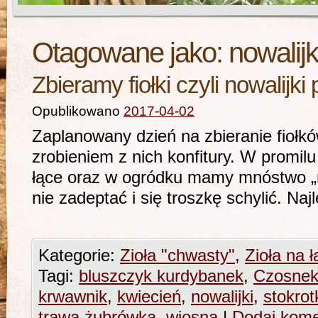
Otagowane jako:
nowalijk
Zbieramy fiołki czyli nowalijki 
Opublikowano
2017-04-02
Zaplanowany dzień na zbieranie fiołkó
zrobieniem z nich konfitury. W promi
łące oraz w ogródku mamy mnóstwo „n
nie zadeptać i się troszkę schylić.
Kategorie:
Zioła "chwasty"
,
Zioła na 
Tagi:
bluszczyk kurdybanek
,
Czosnek
krwawnik
,
kwiecień
,
nowalijki
,
stokrot
trawa żubrówka
,
wiosna
|
Dodaj kome