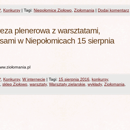
?
,
Konkursy
|
Tagi:
Niepołomice Ziołowo
,
Ziołomania
|
Dodaj komentarz
za plenerowa z warsztatami,
rsami w Niepołomicach 15 sierpnia
ww.ziołomania.pl
?
,
Konkursy
,
W internecie
|
Tagi:
15 sierpnia 2016
,
konkursy
,
,
sklep Ziołowo
,
warsztaty
,
Warsztaty zielarskie
,
wykłady
,
Ziołomania
,