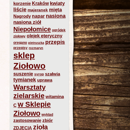
kwiaty
Kraków
korzenie
liście
mięta
majeranek
nasiona
napar
Nagrody
nasiona ziół
Niepołomice
ogródek
olejek eteryczny
ziołowy
przepis
oregano
pietruszka
przepisy
rozmaryn
sklep
Ziołowo
suszenie
szałwia
syrop
tymianek
uprawa
Warsztaty
zielarskie
witamina
w Sklepie
C
Ziołowo
wykład
zastosowanie
zbiór
zioła
ZDJĘCIA