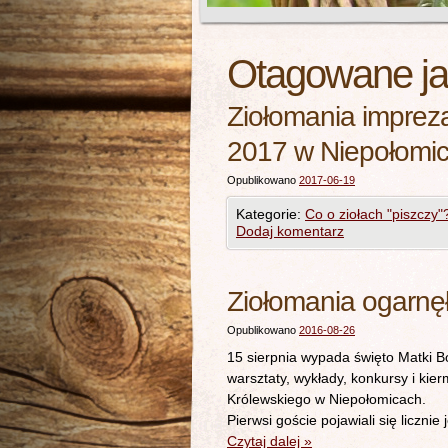
Otagowane j
Ziołomania impreza
2017 w Niepołomi
Opublikowano
2017-06-19
Kategorie:
Co o ziołach "piszczy"
Dodaj komentarz
Ziołomania ogarnę
Opublikowano
2016-08-26
15 sierpnia wypada święto Matki Bo
warsztaty, wykłady, konkursy i ki
Królewskiego w Niepołomicach. N
Pierwsi goście pojawiali się liczn
Czytaj dalej
»