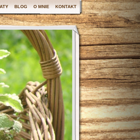
ATY
BLOG
O MNIE
KONTAKT