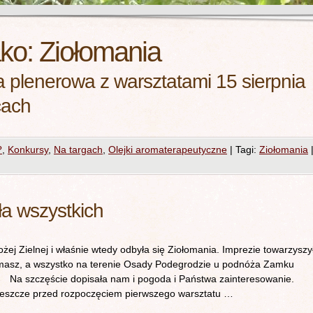
ako:
Ziołomania
 plenerowa z warsztatami 15 sierpnia
cach
?
,
Konkursy
,
Na targach
,
Olejki aromaterapeutyczne
|
Tagi:
Ziołomania
ła wszystkich
żej Zielnej i właśnie wtedy odbyła się Ziołomania. Imprezie towarzyszy
ermasz, a wszystko na terenie Osady Podegrodzie u podnóża Zamku
a szczęście dopisała nam i pogoda i Państwa zainteresowanie.
ie jeszcze przed rozpoczęciem pierwszego warsztatu …