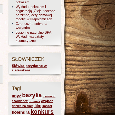
pokazem
Wykład z pokazem i
degustacją „Oleje tłoczone
na zimno, octy domowej
roboty” w Niepołomicach
Czarnuszka dobra na
wszystko
Jesienne naturalne SPA.
Wykład i warsztaty
kosmetyczne
SŁOWNICZEK
Słówka przydatne w
zielarstwie
Tagi
bazylia
anyż
cynamon
cząber
czarny bez
czosnek
film
donice na zioła
kaszel
konkurs
kolendra