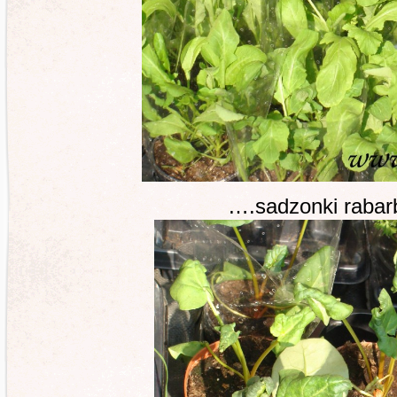
….sadzonki raba