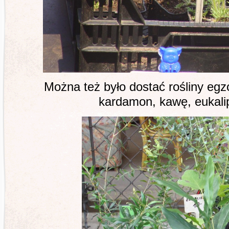
Można też było dostać rośliny egz
kardamon, kawę, eukalip