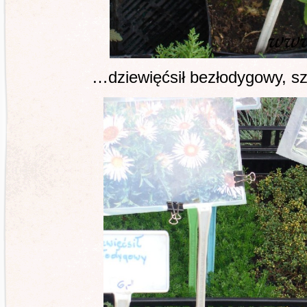
…dziewięćsił bezłodygowy, sz