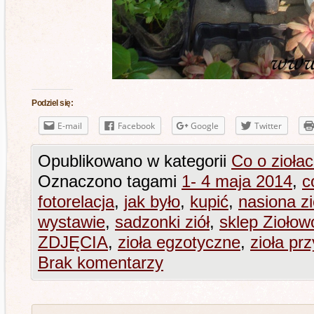
Podziel się:
E-mail
Facebook
Google
Twitter
Opublikowano w kategorii
Co o ziołac
Oznaczono tagami
1- 4 maja 2014
,
c
fotorelacja
,
jak było
,
kupić
,
nasiona zi
wystawie
,
sadzonki ziół
,
sklep Ziołow
ZDJĘCIA
,
zioła egzotyczne
,
zioła p
Brak komentarzy