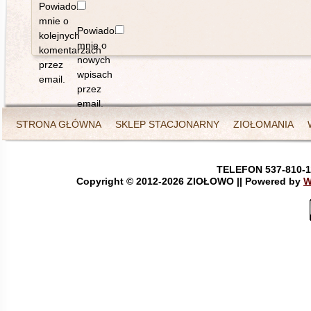
Powiadom
mnie o
Powiadom
kolejnych
mnie o
komentarzach
nowych
przez
wpisach
email.
przez
email.
STRONA GŁÓWNA
SKLEP STACJONARNY
ZIOŁOMANIA
TELEFON 537-810-1
Copyright © 2012-
2026 ZIOŁOWO || Powered by
W