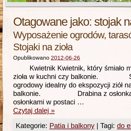
Otagowane jako:
stojak n
Wyposażenie ogrodów, tarasó
Stojaki na zioła
Opublikowano
2012-06-26
Kwietnik Kwietnik, który śmiało mo
zioła w kuchni czy balkonie. St
ogrodowy idealny do ekspozycji ziół n
balkonie. Drabina z osłonkami 
osłonkami w postaci …
Czytaj dalej
»
Kategorie:
Patia i balkony
|
Tagi:
do e