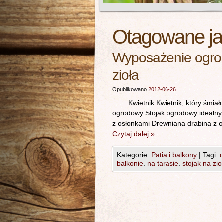
Otagowane j
Wyposażenie ogrodó
zioła
Opublikowano
2012-06-26
Kwietnik Kwietnik, który śmiał
ogrodowy Stojak ogrodowy ideal
z osłonkami Drewniana drabina z 
Czytaj dalej
»
Kategorie:
Patia i balkony
|
Tagi:
balkonie
,
na tarasie
,
stojak na zio