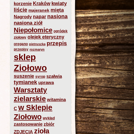
kwiaty
Kraków
korzenie
liście
mięta
majeranek
nasiona
napar
Nagrody
nasiona ziół
Niepołomice
ogródek
olejek eteryczny
ziołowy
przepis
oregano
pietruszka
przepisy
rozmaryn
sklep
Ziołowo
suszenie
szałwia
syrop
tymianek
uprawa
Warsztaty
zielarskie
witamina
w Sklepie
C
Ziołowo
wykład
zastosowanie
zbiór
zioła
ZDJĘCIA