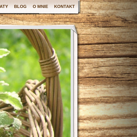
ATY
BLOG
O MNIE
KONTAKT