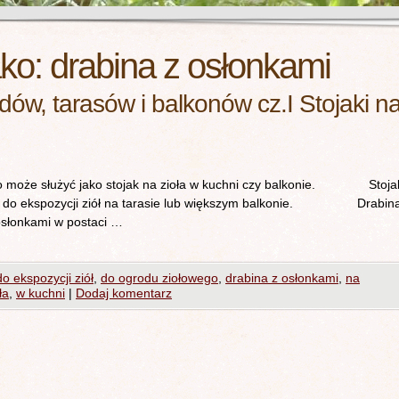
ako:
drabina z osłonkami
w, tarasów i balkonów cz.I Stojaki n
o może służyć jako stojak na zioła w kuchni czy balkonie. Stoja
ny do ekspozycji ziół na tarasie lub większym balkonie. Drabin
osłonkami w postaci …
do ekspozycji ziół
,
do ogrodu ziołowego
,
drabina z osłonkami
,
na
ła
,
w kuchni
|
Dodaj komentarz