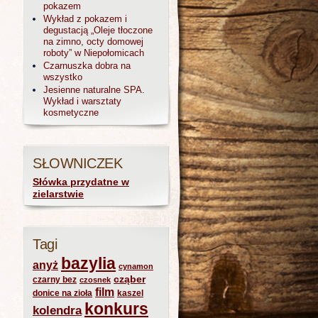
pokazem
Wykład z pokazem i
degustacją „Oleje tłoczone
na zimno, octy domowej
roboty” w Niepołomicach
Czarnuszka dobra na
wszystko
Jesienne naturalne SPA.
Wykład i warsztaty
kosmetyczne
SŁOWNICZEK
Słówka przydatne w
zielarstwie
Tagi
bazylia
anyż
cynamon
cząber
czarny bez
czosnek
film
donice na zioła
kaszel
konkurs
kolendra