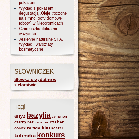
pokazem
Wykład z pokazem i
degustacją „Oleje tłoczone
na zimno, octy domowej
roboty” w Niepołomicach
Czarnuszka dobra na
wszystko
Jesienne naturalne SPA.
Wykład i warsztaty
kosmetyczne
SŁOWNICZEK
Słówka przydatne w
zielarstwie
Tagi
bazylia
anyż
cynamon
cząber
czarny bez
czosnek
film
donice na zioła
kaszel
konkurs
kolendra