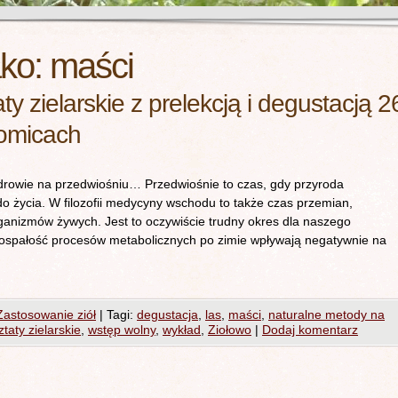
ako:
maści
y zielarskie z prelekcją i degustacją 2
łomicach
rowie na przedwiośniu… Przedwiośnie to czas, gdy przyroda
do życia. W filozofii medycyny wschodu to także czas przemian,
rganizmów żywych. Jest to oczywiście trudny okres dla naszego
ospałość procesów metabolicznych po zimie wpływają negatywnie na
Zastosowanie ziół
|
Tagi:
degustacja
,
las
,
maści
,
naturalne metody na
taty zielarskie
,
wstęp wolny
,
wykład
,
Ziołowo
|
Dodaj komentarz