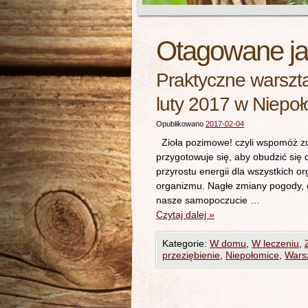
Otagowane j
Praktyczne warsztat
luty 2017 w Niepo
Opublikowano
2017-02-04
Zioła pozimowe! czyli wspomóż zd
przygotowuje się, aby obudzić się 
przyrostu energii dla wszystkich o
organizmu. Nagłe zmiany pogody, 
nasze samopoczucie …
Czytaj dalej
»
Kategorie:
W domu
,
W leczeniu
,
przeziębienie
,
Niepołomice
,
Warsz