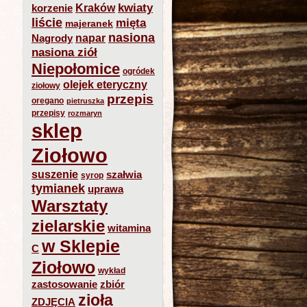
kwiaty
Kraków
korzenie
liście
mięta
majeranek
nasiona
napar
Nagrody
nasiona ziół
Niepołomice
ogródek
olejek eteryczny
ziołowy
przepis
oregano
pietruszka
przepisy
rozmaryn
sklep
Ziołowo
suszenie
szałwia
syrop
tymianek
uprawa
Warsztaty
zielarskie
witamina
w Sklepie
C
Ziołowo
wykład
zastosowanie
zbiór
zioła
ZDJĘCIA