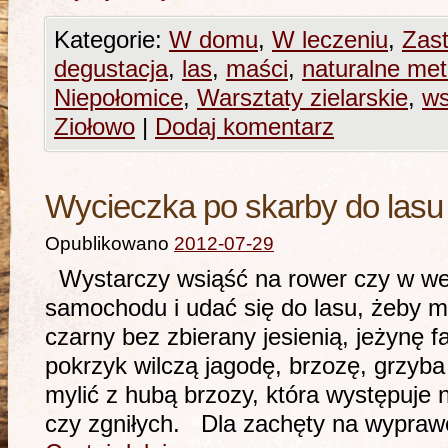
Kategorie:
W domu
,
W leczeniu
,
Zast
degustacja
,
las
,
maści
,
naturalne met
Niepołomice
,
Warsztaty zielarskie
,
ws
Ziołowo
|
Dodaj komentarz
Wycieczka po skarby do lasu
Opublikowano
2012-07-29
Wystarczy wsiąść na rower czy w wers
samochodu i udać się do lasu, żeby m
czarny bez zbierany jesienią, jeżynę f
pokrzyk wilczą jagodę, brzozę, grzyba 
mylić z hubą brzozy, która występuje
czy zgniłych. Dla zachęty na wypra