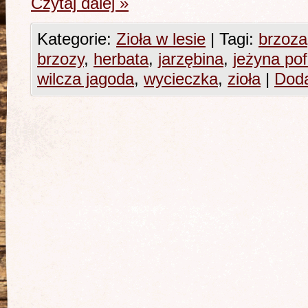
Czytaj dalej
»
Kategorie:
Zioła w lesie
|
Tagi:
brzoza
brzozy
,
herbata
,
jarzębina
,
jeżyna po
wilcza jagoda
,
wycieczka
,
zioła
|
Doda