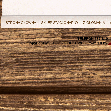
STRONA GŁÓWNA
SKLEP STACJONARNY
ZIOŁOMANIA
TELEFON 537-810-1
Copyright © 2012-
2026 ZIOŁOWO || Powered by
W