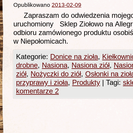
Opublikowano
2013-02-09
Zapraszam do odwiedzenia mojego 
uruchomiony Sklep Ziołowo na Alle
odbioru zamówionego produktu osobiśc
w Niepołomicach.
Kategorie:
Donice na zioła
,
Kiełkowni
drobne
,
Nasiona
,
Nasiona ziół
,
Nasion
ziół
,
Nożyczki do ziół
,
Osłonki na zioł
przyprawy i zioła
,
Produkty
|
Tagi:
skl
komentarze 2