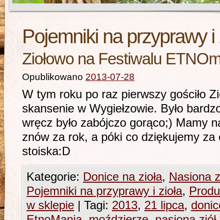
Pojemniki na przyprawy i 
Ziołowo na Festiwalu ETNOm
Opublikowano
2013-07-28
W tym roku po raz pierwszy gościło 
skansenie w Wygiełzowie. Było bardzo
wręcz było zabójczo gorąco;) Mamy na
znów za rok, a póki co dziękujemy za
stoiska:D
Kategorie:
Donice na zioła
,
Nasiona z
Pojemniki na przyprawy i zioła
,
Produ
w sklepie
|
Tagi:
2013
,
21 lipca
,
donic
EtnoMania
,
moździerze
,
nasiona ziół