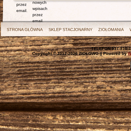
nowych
przez
wpisach
email.
przez
email.
STRONA GŁÓWNA
SKLEP STACJONARNY
ZIOŁOMANIA
TELEFON 537-810-1
Copyright © 2012-
2026 ZIOŁOWO || Powered by
W