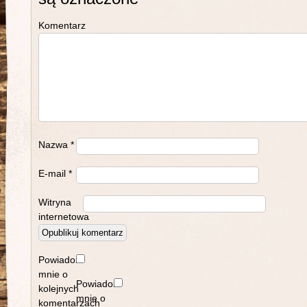
Komentarz
Nazwa
*
E-mail
*
Witryna
internetowa
Powiadom
mnie o
Powiadom
kolejnych
mnie o
komentarzach