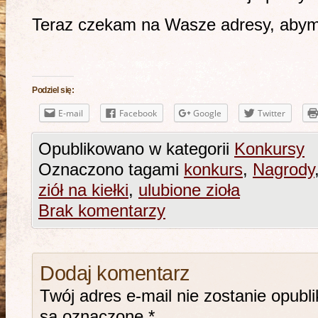
Teraz czekam na Wasze adresy, abym
Podziel się:
E-mail
Facebook
Google
Twitter
Opublikowano w kategorii
Konkursy
Oznaczono tagami
konkurs
,
Nagrody
ziół na kiełki
,
ulubione zioła
Brak komentarzy
Dodaj komentarz
Twój adres e-mail nie zostanie opubl
są oznaczone
*