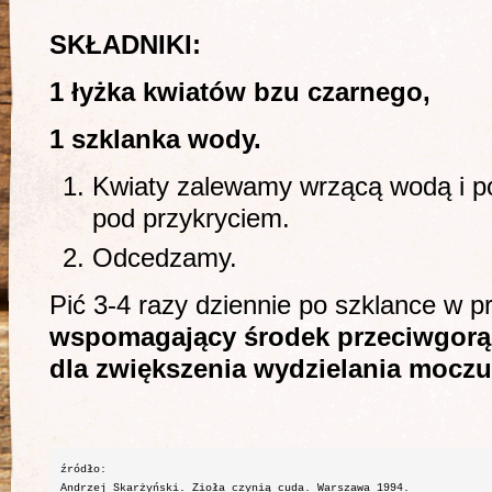
SKŁADNIKI:
1 łyżka kwiatów bzu czarnego,
1 szklanka wody.
Kwiaty zalewamy wrzącą wodą i p
pod przykryciem.
Odcedzamy.
Pić 3-4 razy dziennie po szklance w p
wspomagający środek przeciwgorą
dla zwięk­szenia wydzielania moczu
źródło: 
Andrzej Skarżyński. Zioła czynią cuda. Warszawa 1994. 