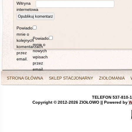
Witryna
internetowa
Powiadom
mnie o
Powiadom
kolejnych
mnie o
komentarzach
nowych
przez
wpisach
email.
przez
email.
STRONA GŁÓWNA
SKLEP STACJONARNY
ZIOŁOMANIA
TELEFON 537-810-1
Copyright © 2012-
2026 ZIOŁOWO || Powered by
W