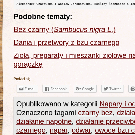
Aleksander Ożarowski i Wacław Jaroniewski. Rośliny lecznicze i ic
Podobne tematy:
Bez czarny (
Sambucus nigra L
.)
Dania i przetwory z bzu czarnego
Zioła, preparaty i mieszanki ziołowe na
gorączkę
Podziel się:
E-mail
Facebook
Google
Twitter
Opublikowano w kategorii
Napary i o
Oznaczono tagami
czarny bez
,
dział
działanie napotne
,
działanie przeciw
czarnego
,
napar
,
odwar
,
owoce bzu c