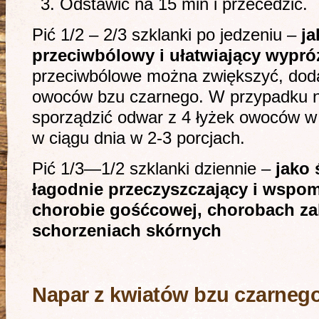
Odstawić na 15 min i przecedzić.
Pić 1/2 – 2/3 szklanki po jedzeniu –
ja
przeciwbólowy i ułatwiający wypró
przeciwbólowe można zwiększyć, dodaj
owoców bzu czarnego. W przypadku n
sporządzić odwar z 4 łyżek owoców w 
w ciągu dnia w 2-3 porcjach.
Pić 1/3—1/2 szklanki dziennie –
jako
łagodnie przeczyszczający i wspo­
chorobie gośćcowej, chorobach za
schorzeniach skórnych
Napar z kwiatów bzu czarneg