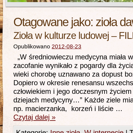
Otagowane jako:
zioła da
Zioła w kulturze ludowej – FI
Opublikowano
2012-08-23
„W średniowieczu medycyna miała w s
zacofanie wynikało z pogardy dla życ
wieki chorobę uznawano za dopust boż
Dopiero w okresie renesansu wszechs
człowiekiem i jego doczesnym życiem 
dziejach medycyny…” Każde ziele mia
np. macierzanka, korzeń i liście …
Czytaj dalej
»
Kategorie:
Inne zioła
,
W internecie
|
T