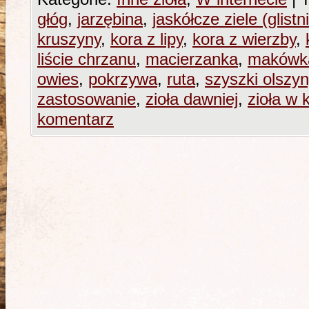
głóg
,
jarzębina
,
jaskółcze ziele (glistn
kruszyny
,
kora z lipy
,
kora z wierzby
,
liście chrzanu
,
macierzanka
,
makówk
owies
,
pokrzywa
,
ruta
,
szyszki olszyn
zastosowanie
,
zioła dawniej
,
zioła w 
komentarz