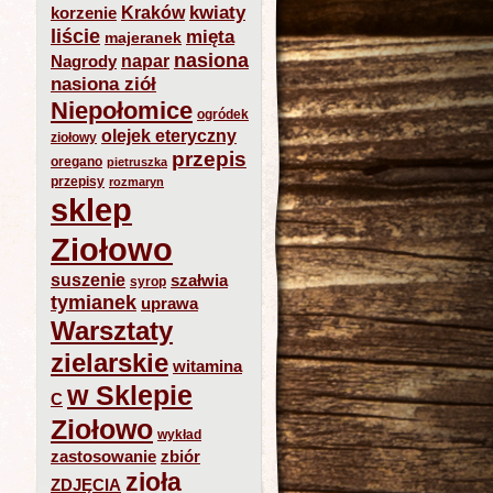
kwiaty
Kraków
korzenie
liście
mięta
majeranek
nasiona
napar
Nagrody
nasiona ziół
Niepołomice
ogródek
olejek eteryczny
ziołowy
przepis
oregano
pietruszka
przepisy
rozmaryn
sklep
Ziołowo
suszenie
szałwia
syrop
tymianek
uprawa
Warsztaty
zielarskie
witamina
w Sklepie
C
Ziołowo
wykład
zastosowanie
zbiór
zioła
ZDJĘCIA