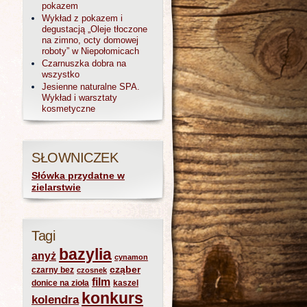
pokazem
Wykład z pokazem i
degustacją „Oleje tłoczone
na zimno, octy domowej
roboty” w Niepołomicach
Czarnuszka dobra na
wszystko
Jesienne naturalne SPA.
Wykład i warsztaty
kosmetyczne
SŁOWNICZEK
Słówka przydatne w
zielarstwie
Tagi
bazylia
anyż
cynamon
cząber
czarny bez
czosnek
film
donice na zioła
kaszel
konkurs
kolendra