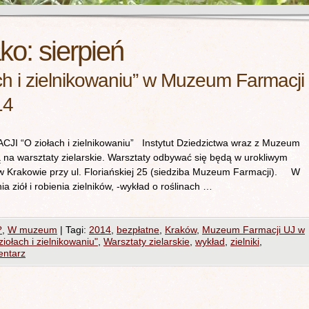
ako:
sierpień
ch i zielnikowaniu” w Muzeum Farmacji
14
 ziołach i zielnikowaniu” Instytut Dziedzictwa wraz z Muzeum
 na warsztaty zielarskie. Warsztaty odbywać się będą w urokliwym
 w Krakowie przy ul. Floriańskiej 25 (siedziba Muzeum Farmacji). W
 ziół i robienia zielników, -wykład o roślinach …
?
,
W muzeum
|
Tagi:
2014
,
bezpłatne
,
Kraków
,
Muzeum Farmacji UJ w
iołach i zielnikowaniu"
,
Warsztaty zielarskie
,
wykład
,
zielniki
,
entarz