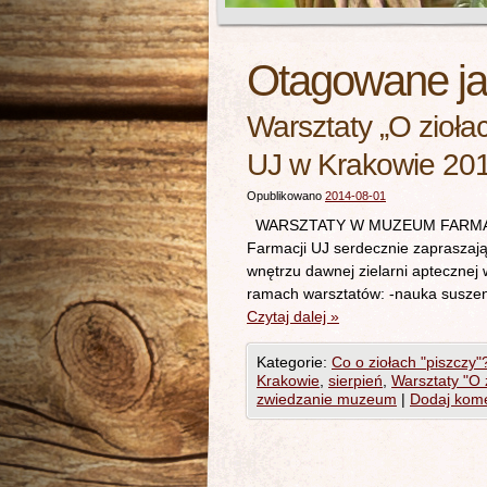
Otagowane j
Warsztaty „O zioła
UJ w Krakowie 20
Opublikowano
2014-08-01
WARSZTATY W MUZEUM FARMACJI “O
Farmacji UJ serdecznie zapraszają
wnętrzu dawnej zielarni aptecznej
ramach warsztatów: -nauka suszenia
Czytaj dalej
»
Kategorie:
Co o ziołach "piszczy"
Krakowie
,
sierpień
,
Warsztaty "O z
zwiedzanie muzeum
|
Dodaj kom