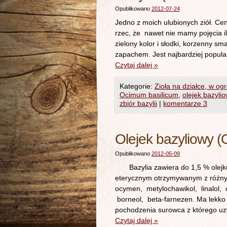
Opublikowano
2012-07-24
Jedno z moich ulubionych ziół. Cen
rzec, że nawet nie mamy pojęc
zielony kolor i słodki, korzenny 
zapachem. Jest najbardziej popul
Czytaj dalej
»
Kategorie:
Zioła na działce, w og
Ocimum basilicum
,
olejek bazyli
zbiór bazylii
|
komentarze 3
Olejek bazyliowy (O
Opublikowano
2012-05-09
Bazylia zawiera do 1,5 % olejku e
eterycznym otrzymywanym z różny
ocymen, metylochawikol, linalol, 
borneol, beta-farnezen. Ma lekko
pochodzenia surowca z którego uzy
Czytaj dalej
»