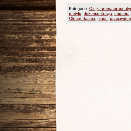
Kategorie:
Olejki aromaterapeuty
metylu
,
dekoncentracja
,
eugenol
Oleum Basilici
,
pinen
,
przeciwdep