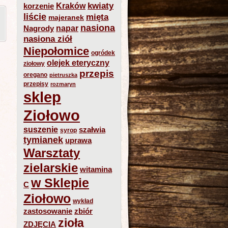
kwiaty
Kraków
korzenie
liście
mięta
majeranek
nasiona
napar
Nagrody
nasiona ziół
Niepołomice
ogródek
olejek eteryczny
ziołowy
przepis
oregano
pietruszka
przepisy
rozmaryn
sklep
Ziołowo
suszenie
szałwia
syrop
tymianek
uprawa
Warsztaty
zielarskie
witamina
w Sklepie
C
Ziołowo
wykład
zastosowanie
zbiór
zioła
ZDJĘCIA