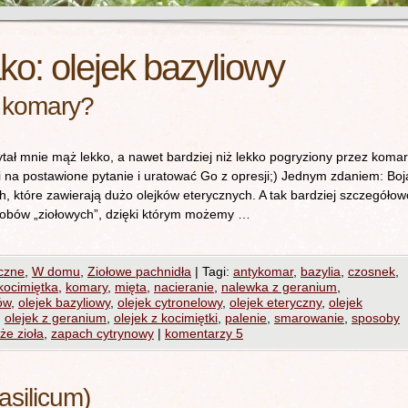
ako:
olejek bazyliowy
ę komary?
ł mnie mąż lekko, a nawet bardziej niż lekko pogryziony przez komar
na postawione pytanie i uratować Go z opresji;) Jednym zdaniem: Boj
ch, które zawierają dużo olejków eterycznych. A tak bardziej szczegółow
sobów „ziołowych”, dzięki którym możemy …
czne
,
W domu
,
Ziołowe pachnidła
|
Tagi:
antykomar
,
bazylia
,
czosnek
,
kocimiętka
,
komary
,
mięta
,
nacieranie
,
nalewka z geranium
,
ów
,
olejek bazyliowy
,
olejek cytronelowy
,
olejek eteryczny
,
olejek
,
olejek z geranium
,
olejek z kocimiętki
,
palenie
,
smarowanie
,
sposoby
że zioła
,
zapach cytrynowy
|
komentarzy 5
asilicum)