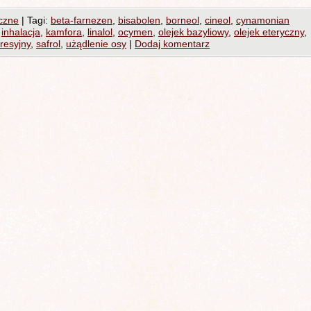
czne
|
Tagi:
beta-farnezen
,
bisabolen
,
borneol
,
cineol
,
cynamonian
,
inhalacja
,
kamfora
,
linalol
,
ocymen
,
olejek bazyliowy
,
olejek eteryczny
,
resyjny
,
safrol
,
użądlenie osy
|
Dodaj komentarz