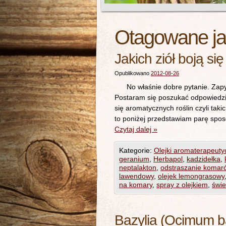
Otagowane j
Jakich ziół boją si
Opublikowano
2012-08-26
No właśnie dobre pytanie. Zapyta
Postaram się poszukać odpowiedzi 
się aromatycznych roślin czyli taki
to poniżej przedstawiam parę spo
Czytaj dalej
»
Kategorie:
Olejki aromaterapeuty
geranium
,
Herbapol
,
kadzidełka
,
neptalakton
,
odstraszanie komar
lawendowy
,
olejek lemongrasowy
na komary
,
spray z olejkiem
,
świe
Bazylia (Ocimum b