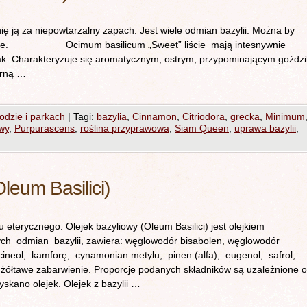
ię ją za niepowtarzalny zapach. Jest wiele odmian bazylii. Można by
ia ile. Ocimum basilicum „Sweet” liście mają intesnywnie
smak. Charakteryzuje się aromatycznym, ostrym, przypominającym goździ
arną …
rodzie i parkach
|
Tagi:
bazylia
,
Cinnamon
,
Citriodora
,
grecka
,
Minimum
owy
,
Purpurascens
,
roślina przyprawowa
,
Siam Queen
,
uprawa bazylii
,
leum Basilici)
terycznego. Olejek bazyliowy (Oleum Basilici) jest olejkiem
ch odmian bazylii, zawiera: węglowodór bisabolen, węglowodór
cineol, kamforę, cynamonian metylu, pinen (alfa), eugenol, safrol,
 żółtawe zabarwienie. Proporcje podanych składników są uzależnione 
skano olejek. Olejek z bazylii …