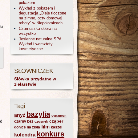
pokazem
Wykład z pokazem i
degustacją „Oleje tłoczone
na zimno, octy domowej
roboty” w Niepołomicach
ki
Czarnuszka dobra na
wszystko
Jesienne naturalne SPA.
Wykład i warsztaty
kosmetyczne
,
SŁOWNICZEK
Słówka przydatne w
zielarstwie
Tagi
bazylia
anyż
cynamon
od
cząber
czarny bez
czosnek
film
donice na zioła
kaszel
konkurs
kolendra