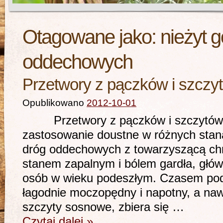
Otagowane jako:
nieżyt 
oddechowych
Przetwory z pączków i szczy
Opublikowano
2012-10-01
Przetwory z pączków i szczytów s
zastosowanie doustne w różnych stan
dróg oddechowych z towarzyszącą ch
stanem zapalnym i bólem gardła, główn
osób w wieku podeszłym. Czasem poda
łagodnie moczopędny i napotny, a nawe
szczyty sosnowe, zbiera się …
Czytaj dalej
»