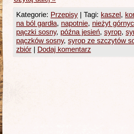
Kategorie:
Przepisy
|
Tagi:
kaszel
,
ko
na ból gardła
,
napotnie
,
nieżyt górny
pączki sosny
,
późna jesień
,
syrop
,
sy
pączków sosny
,
syrop ze szczytów s
zbiór
|
Dodaj komentarz