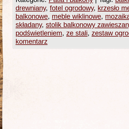
drewniany
,
fotel ogrodowy
,
krzesło m
balkonowe
,
meble wiklinowe
,
mozaik
składany
,
stolik balkonowy zawieszan
podświetleniem
,
ze stali
,
zestaw ogr
komentarz