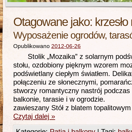
Otagowane jako:
krzesło
Wyposażenie ogrodów, tarasó
Opublikowano
2012-06-26
Stolik „Mozaika” z solarnym podświ
stołu, ozdobiony pięknym wzorem moza
podświetlany ciepłym światłem. Delika
połączeniu ze słonecznymi, pomarańc
stworzy romantyczny nastrój podczas
balkonie, tarasie i w ogrodzie. S
zawieszany Stół z blatem topalitowy
Czytaj dalej
»
Kategorie:
Patia i balkony
|
Tagi:
balk