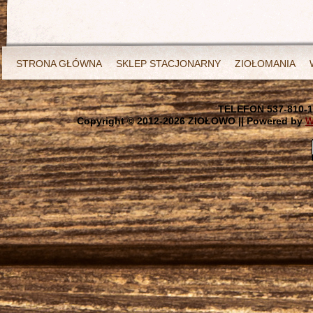
STRONA GŁÓWNA
SKLEP STACJONARNY
ZIOŁOMANIA
TELEFON 537-810-1
Copyright © 2012-
2026 ZIOŁOWO || Powered by
W