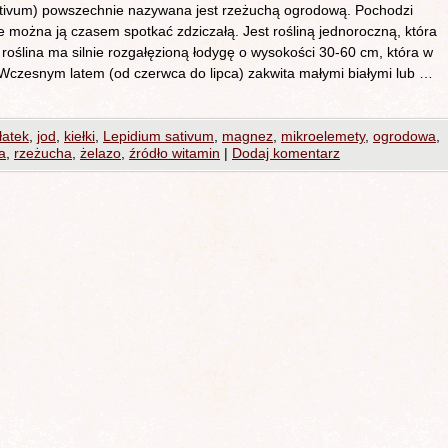
vum) powszechnie nazywana jest rzeżuchą ogrodową. Pochodzi
e można ją czasem spotkać zdziczałą. Jest rośliną jednoroczną, która
roślina ma silnie rozgałęzioną łodygę o wysokości 30-60 cm, która w
a. Wczesnym latem (od czerwca do lipca) zakwita małymi białymi lub …
łatek
,
jod
,
kiełki
,
Lepidium sativum
,
magnez
,
mikroelemety
,
ogrodowa
,
a
,
rzeżucha
,
żelazo
,
źródło witamin
|
Dodaj komentarz