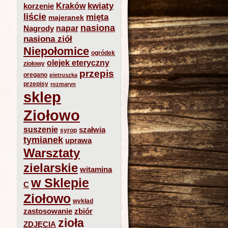
kwiaty
Kraków
korzenie
liście
mięta
majeranek
nasiona
napar
Nagrody
nasiona ziół
Niepołomice
ogródek
olejek eteryczny
ziołowy
przepis
oregano
pietruszka
przepisy
rozmaryn
sklep
Ziołowo
suszenie
szałwia
syrop
tymianek
uprawa
Warsztaty
zielarskie
witamina
w Sklepie
C
Ziołowo
wykład
zastosowanie
zbiór
zioła
ZDJĘCIA