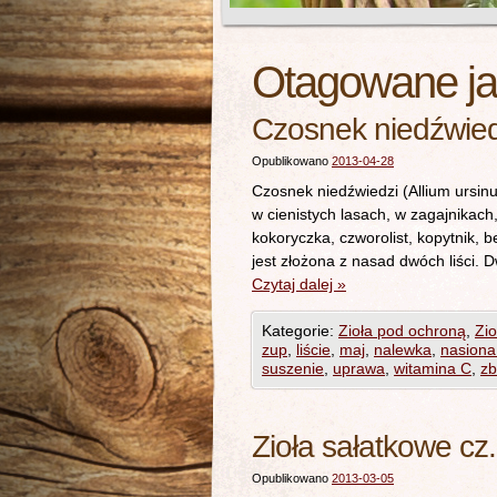
Otagowane j
Czosnek niedźwiedz
Opublikowano
2013-04-28
Czosnek niedźwiedzi (Allium ursin
w cienistych lasach, w zagajnikach
kokoryczka, czworolist, kopytnik, 
jest złożona z nasad dwóch liści.
Czytaj dalej
»
Kategorie:
Zioła pod ochroną
,
Zio
zup
,
liście
,
maj
,
nalewka
,
nasiona
suszenie
,
uprawa
,
witamina C
,
zb
Zioła sałatkowe cz
Opublikowano
2013-03-05