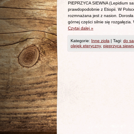
PIEPRZYCA SIEWNA (Lepidium sati
prawdopodobnie z Etiopii. W Polsc
rozmnażana jest z nasion. Dorosła 
górnej części silnie się rozgałęzi
Czytaj dalej
»
Kategorie:
Inne zioła
|
Tagi:
do sa
olejek eteryczny
,
pieprzyca siewn