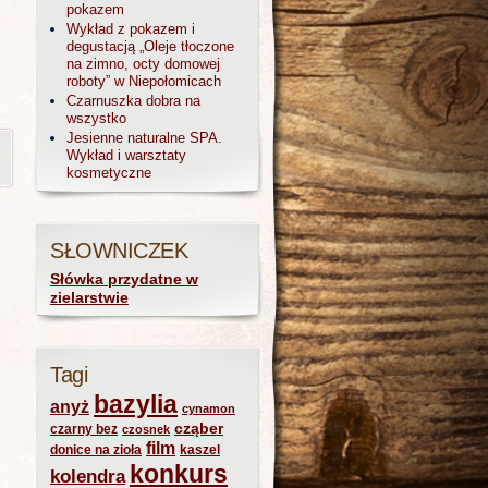
pokazem
Wykład z pokazem i
degustacją „Oleje tłoczone
na zimno, octy domowej
roboty” w Niepołomicach
Czarnuszka dobra na
wszystko
Jesienne naturalne SPA.
Wykład i warsztaty
kosmetyczne
SŁOWNICZEK
Słówka przydatne w
zielarstwie
Tagi
bazylia
anyż
cynamon
cząber
czarny bez
czosnek
film
donice na zioła
kaszel
konkurs
kolendra