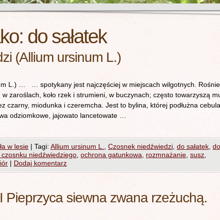
ako:
do sałatek
i (Allium ursinum L.)
um L.) … … spotykany jest najczęściej w miejscach wilgotnych. Rośnie
, w zaroślach, koło rzek i strumieni, w buczynach; często towarzyszą m
bez czarny, miodunka i czeremcha. Jest to bylina, której podłużna cebul
 Dwa odziomkowe, jajowato lancetowate …
ła w lesie
|
Tagi:
Allium ursinum L.
,
Czosnek niedźwiedzi
,
do sałatek
,
d
 czosnku niedźwiedziego
,
ochrona gatunkowa
,
rozmnażanie
,
susz
,
iór
|
Dodaj komentarz
.I Pieprzyca siewna zwana rzeżuchą.