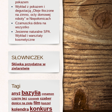
pokazem
Wykład z pokazem i
degustacją „Oleje tłoczone
na zimno, octy domowej
roboty” w Niepołomicach
Czarnuszka dobra na
wszystko
Jesienne naturalne SPA.
Wykład i warsztaty
kosmetyczne
SŁOWNICZEK
Słówka przydatne w
zielarstwie
Tagi
bazylia
anyż
cynamon
cząber
czarny bez
czosnek
film
donice na zioła
kaszel
konkurs
kolendra