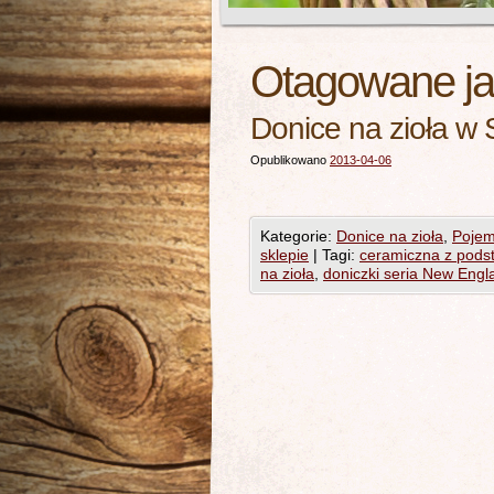
Otagowane j
Donice na zioła w 
Opublikowano
2013-04-06
Kategorie:
Donice na zioła
,
Pojemn
sklepie
|
Tagi:
ceramiczna z pods
na zioła
,
doniczki seria New Engl