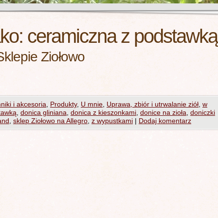
ako:
ceramiczna z podstawką
Sklepie Ziołowo
iki i akcesoria
,
Produkty
,
U mnie
,
Uprawa, zbiór i utrwalanie ziół
,
w
tawką
,
donica gliniana
,
donica z kieszonkami
,
donice na zioła
,
doniczki
and
,
sklep Ziołowo na Allegro
,
z wypustkami
|
Dodaj komentarz