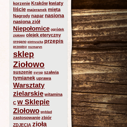
kwiaty
Kraków
korzenie
liście
mięta
majeranek
nasiona
napar
Nagrody
nasiona ziół
Niepołomice
ogródek
olejek eteryczny
ziołowy
przepis
oregano
pietruszka
przepisy
rozmaryn
sklep
Ziołowo
suszenie
szałwia
syrop
tymianek
uprawa
Warsztaty
zielarskie
witamina
w Sklepie
C
Ziołowo
wykład
zastosowanie
zbiór
zioła
ZDJĘCIA