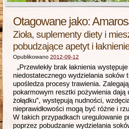
Otagowane jako:
Amaros
Zioła, suplementy diety i mie
pobudzające apetyt i łaknieni
Opublikowano
2012-09-12
„Przewlekły brak łaknienia występuje
niedostatecznego wydzielania soków t
upośledza procesy trawienia. Zalegaj
pokarmowym resztki pożywienia dają u
żołądku”, występują nudności, wzdęci
nieprawidłowości mogą być różne i rz
W takich przypadkach uregulowanie p
poprzez pobudzanie wydzielania sokó