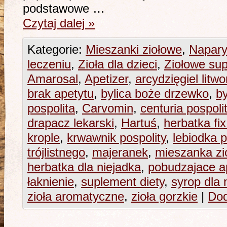
podstawowe …
Czytaj dalej
»
Kategorie:
Mieszanki ziołowe
,
Napary
leczeniu
,
Zioła dla dzieci
,
Ziołowe sup
Amarosal
,
Apetizer
,
arcydzięgiel litwo
brak apetytu
,
bylica boże drzewko
,
by
pospolita
,
Carvomin
,
centuria pospoli
drapacz lekarski
,
Hartuś
,
herbatka fix
krople
,
krwawnik pospolity
,
lebiodka p
trójlistnego
,
majeranek
,
mieszanka zi
herbatka dla niejadka
,
pobudzajace a
łaknienie
,
suplement diety
,
syrop dla 
zioła aromatyczne
,
zioła gorzkie
|
Dod