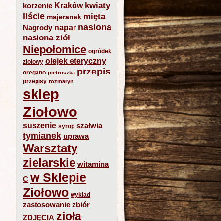
kwiaty
Kraków
korzenie
liście
mięta
majeranek
nasiona
napar
Nagrody
nasiona ziół
Niepołomice
ogródek
olejek eteryczny
ziołowy
przepis
oregano
pietruszka
przepisy
rozmaryn
sklep
Ziołowo
suszenie
szałwia
syrop
tymianek
uprawa
Warsztaty
zielarskie
witamina
w Sklepie
C
Ziołowo
wykład
zastosowanie
zbiór
zioła
ZDJĘCIA