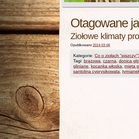
Otagowane j
Ziołowe klimaty pros
Opublikowano
2014-03-06
Kategorie:
Co o ziołach "piszczy"
Tagi:
brązowa
,
czarna
,
donica gli
gliniane
,
kocanka włoska
,
mięta g
santolina cyprysikowata
,
tymiane