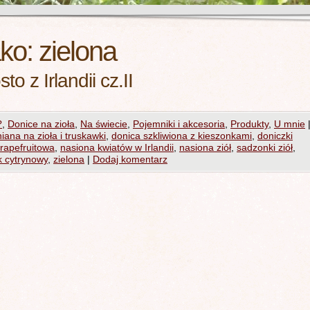
ako:
zielona
to z Irlandii cz.II
?
,
Donice na zioła
,
Na świecie
,
Pojemniki i akcesoria
,
Produkty
,
U mnie
niana na zioła i truskawki
,
donica szkliwiona z kieszonkami
,
doniczki
rapefruitowa
,
nasiona kwiatów w Irlandii
,
nasiona ziół
,
sadzonki ziół
,
k cytrynowy
,
zielona
|
Dodaj komentarz