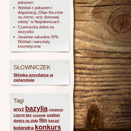
pokazem
Wykład z pokazem i
degustacją „Oleje tłoczone
na zimno, octy domowej
roboty” w Niepołomicach
Czarnuszka dobra na
wszystko
Jesienne naturalne SPA.
Wykład i warsztaty
kosmetyczne
SŁOWNICZEK
Słówka przydatne w
zielarstwie
Tagi
bazylia
anyż
cynamon
cząber
czarny bez
czosnek
film
donice na zioła
kaszel
konkurs
kolendra