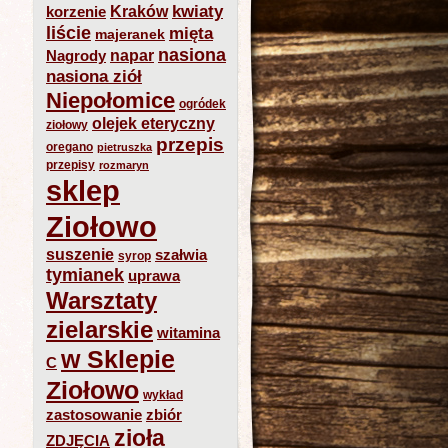
kwiaty
Kraków
korzenie
liście
mięta
majeranek
nasiona
napar
Nagrody
nasiona ziół
Niepołomice
ogródek
olejek eteryczny
ziołowy
przepis
oregano
pietruszka
przepisy
rozmaryn
sklep
Ziołowo
suszenie
szałwia
syrop
tymianek
uprawa
Warsztaty
zielarskie
witamina
w Sklepie
C
Ziołowo
wykład
zastosowanie
zbiór
zioła
ZDJĘCIA