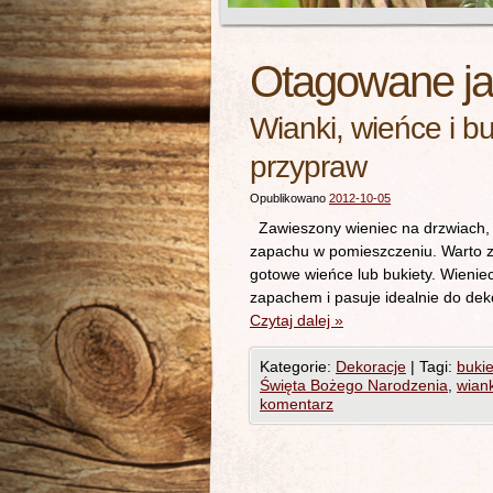
Otagowane j
Wianki, wieńce i bu
przypraw
Opublikowano
2012-10-05
Zawieszony wieniec na drzwiach, n
zapachu w pomieszczeniu. Warto z
gotowe wieńce lub bukiety. Wienie
zapachem i pasuje idealnie do dek
Czytaj dalej
»
Kategorie:
Dekoracje
|
Tagi:
bukie
Święta Bożego Narodzenia
,
wiank
komentarz