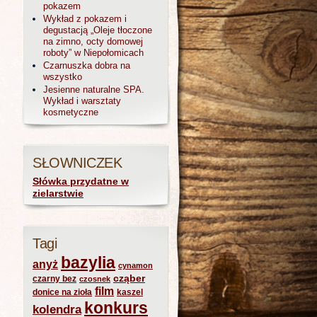
pokazem
Wykład z pokazem i
degustacją „Oleje tłoczone
na zimno, octy domowej
roboty” w Niepołomicach
Czarnuszka dobra na
wszystko
Jesienne naturalne SPA.
Wykład i warsztaty
kosmetyczne
SŁOWNICZEK
Słówka przydatne w
zielarstwie
Tagi
bazylia
anyż
cynamon
cząber
czarny bez
czosnek
film
donice na zioła
kaszel
konkurs
kolendra