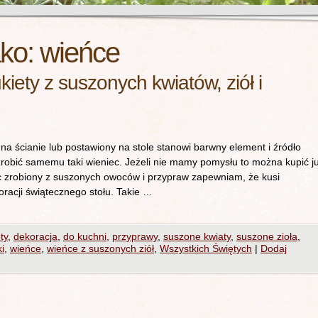
ako:
wieńce
kiety z suszonych kwiatów, ziół i
a ścianie lub postawiony na stole stanowi barwny element i źródło
robić samemu taki wieniec. Jeżeli nie mamy pomysłu to można kupić j
c zrobiony z suszonych owoców i przypraw zapewniam, że kusi
oracji świątecznego stołu. Takie …
ty
,
dekoracja
,
do kuchni
,
przyprawy
,
suszone kwiaty
,
suszone zioła
,
i
,
wieńce
,
wieńce z suszonych ziół
,
Wszystkich Świętych
|
Dodaj