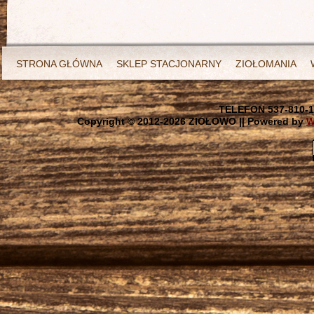
STRONA GŁÓWNA
SKLEP STACJONARNY
ZIOŁOMANIA
TELEFON 537-810-1
Copyright © 2012-
2026 ZIOŁOWO || Powered by
W