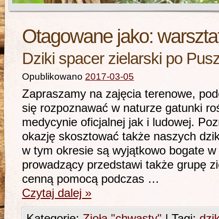
Otagowane jako:
warszta
Dziki spacer zielarski po Pus
Opublikowano
2017-03-05
Zapraszamy na zajęcia terenowe, po
się rozpoznawać w naturze gatunki r
medycynie oficjalnej jak i ludowej. Po
okazję skosztować także naszych dziki
w tym okresie są wyjątkowo bogate w
prowadzący przedstawi także grupę zi
cenną pomocą podczas …
Czytaj dalej
»
Kategorie:
Zioła "chwasty"
|
Tagi:
dzi