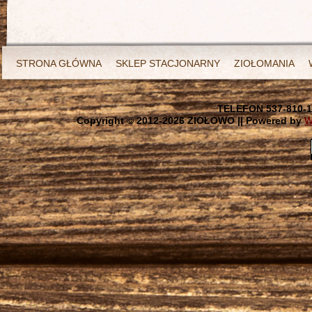
STRONA GŁÓWNA
SKLEP STACJONARNY
ZIOŁOMANIA
TELEFON 537-810-1
Copyright © 2012-
2026 ZIOŁOWO || Powered by
W