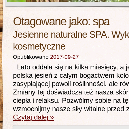
Otagowane jako:
spa
Jesienne naturalne SPA. Wykł
kosmetyczne
Opublikowano
2017-09-27
Lato oddala się na kilka miesięcy, a j
polska jesień z całym bogactwem kol
zasypiającej powoli roślinności, ale ró
Zmiany tej doświadcza też nasza skóra
ciepła i relaksu. Pozwólmy sobie na t
wzmocnijmy nasze siły witalne przed 
Czytaj dalej
»