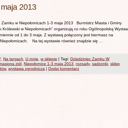
 maja 2013
u Zamku w Niepołomicach 1-3 maja 2013 Burmistrz Miasta i Gminy
 Królewski w Niepołomicach” organizują co roku Ogólnopolską Wysta
miennie od 1 do 3 maja. Z wystawą połączony jest kiermasz na
Niepołomicach. Na tej wystawie również znajdzie się …
?
,
Na targach
,
U mnie
,
w sklepie
|
Tagi:
Dziedziniec Zamku W
nasiona ziół
,
Niepołomice 1-3 maja 2013
,
rozsady
,
sadzonki
,
sklep
tów
,
wystawa ogrodnicza
|
Dodaj komentarz