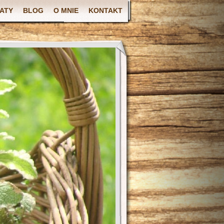
ATY
BLOG
O MNIE
KONTAKT