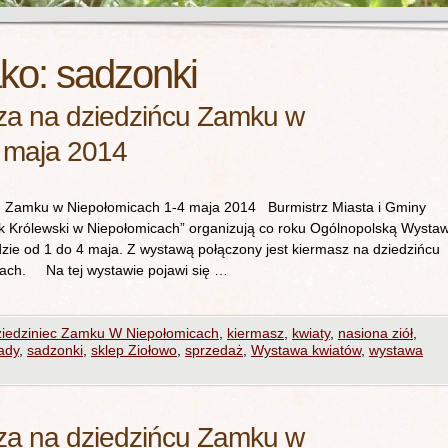
ako:
sadzonki
za na dziedzińcu Zamku w
 maja 2014
u Zamku w Niepołomicach 1-4 maja 2014 Burmistrz Miasta i Gminy
 Królewski w Niepołomicach” organizują co roku Ogólnopolską Wysta
zie od 1 do 4 maja. Z wystawą połączony jest kiermasz na dziedzińcu
ach. Na tej wystawie pojawi się …
iedziniec Zamku W Niepołomicach
,
kiermasz
,
kwiaty
,
nasiona ziół
,
ady
,
sadzonki
,
sklep Ziołowo
,
sprzedaż
,
Wystawa kwiatów
,
wystawa
za na dziedzińcu Zamku w