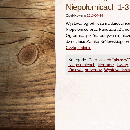
Niepołomicach 1-3
Opublikowano
2013-04-26
Wystawa ogrodnicza na dziedzińc
Niepołomice oraz Fundacja „Zamek
Ogrodniczą, która odbywa się niez
dziedzińcu Zamku Królewskiego w 
Czytaj dalej
»
Kategorie:
Co o ziołach "piszczy"
Niepołomicach
,
kiermasz
,
kwiaty
,
Ziołowo
,
sprzedaż
,
Wystawa kwia