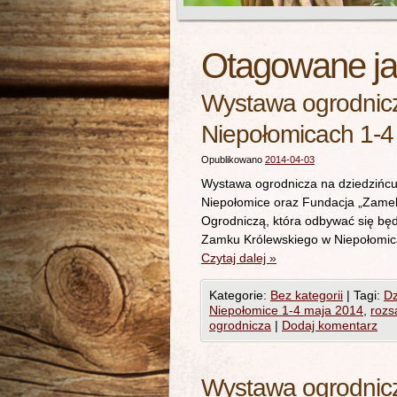
Otagowane j
Wystawa ogrodnic
Niepołomicach 1-4
Opublikowano
2014-04-03
Wystawa ogrodnicza na dziedzińc
Niepołomice oraz Fundacja „Zamek
Ogrodniczą, która odbywać się będ
Zamku Królewskiego w Niepołomic
Czytaj dalej
»
Kategorie:
Bez kategorii
|
Tagi:
Dz
Niepołomice 1-4 maja 2014
,
rozs
ogrodnicza
|
Dodaj komentarz
Wystawa ogrodnic