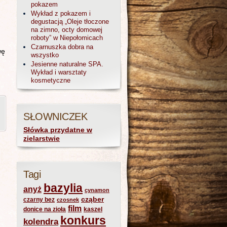
pokazem
Wykład z pokazem i
degustacją „Oleje tłoczone
na zimno, octy domowej
roboty” w Niepołomicach
Czarnuszka dobra na
wę
wszystko
Jesienne naturalne SPA.
Wykład i warsztaty
kosmetyczne
SŁOWNICZEK
Słówka przydatne w
zielarstwie
Tagi
bazylia
anyż
cynamon
cząber
czarny bez
czosnek
film
donice na zioła
kaszel
konkurs
kolendra