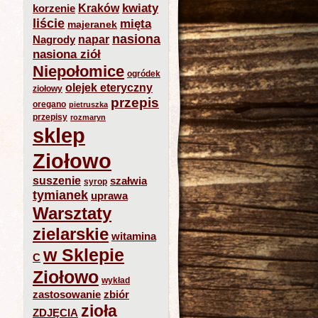
kwiaty
Kraków
korzenie
liście
mięta
majeranek
nasiona
napar
Nagrody
nasiona ziół
Niepołomice
ogródek
olejek eteryczny
ziołowy
przepis
oregano
pietruszka
przepisy
rozmaryn
sklep
Ziołowo
suszenie
szałwia
syrop
tymianek
uprawa
Warsztaty
zielarskie
witamina
w Sklepie
C
Ziołowo
wykład
zastosowanie
zbiór
zioła
ZDJĘCIA