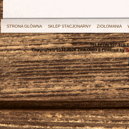
STRONA GŁÓWNA
SKLEP STACJONARNY
ZIOŁOMANIA
TELEFON 537-810-1
Copyright © 2012-
2026 ZIOŁOWO || Powered by
W