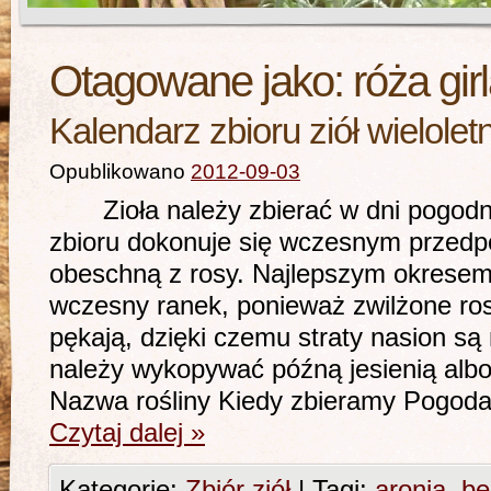
Otagowane jako:
róża gi
Kalendarz zbioru ziół wieloletn
Opublikowano
2012-09-03
Zioła należy zbierać w dni pogodne 
zbioru dokonuje się wczesnym przedpo
obeschną z rosy. Najlepszym okresem 
wczesny ranek, ponieważ zwilżone ros
pękają, dzięki czemu straty nasion są
należy wykopywać późną jesienią albo
Nazwa rośliny Kiedy zbieramy Pogod
Czytaj dalej
»
Kategorie:
Zbiór ziół
|
Tagi:
aronia
,
be