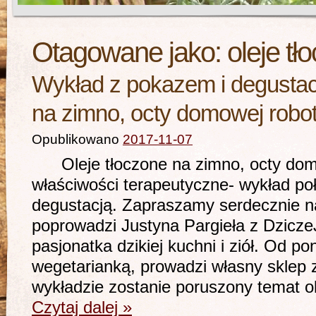
Otagowane jako:
oleje t
Wykład z pokazem i degustacj
na zimno, octy domowej robo
Opublikowano
2017-11-07
Oleje tłoczone na zimno, octy domo
właściwości terapeutyczne- wykład po
degustacją. Zapraszamy serdecznie na
poprowadzi Justyna Pargieła z Dzicz
pasjonatka dzikiej kuchni i ziół. Od po
wegetarianką, prowadzi własny sklep
wykładzie zostanie poruszony temat o
Czytaj dalej
»