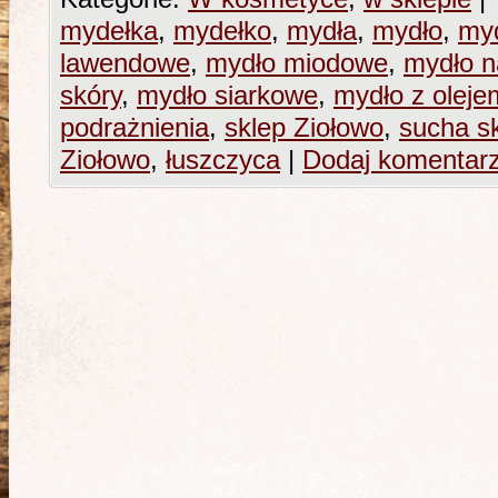
mydełka
,
mydełko
,
mydła
,
mydło
,
myd
lawendowe
,
mydło miodowe
,
mydło n
skóry
,
mydło siarkowe
,
mydło z olej
podrażnienia
,
sklep Ziołowo
,
sucha s
Ziołowo
,
łuszczyca
|
Dodaj komentar