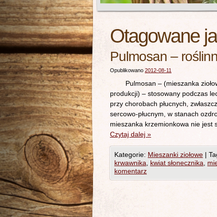
Otagowane j
Pulmosan – roślin
Opublikowano
2012-08-11
Pulmosan – (mieszanka ziołowa 
produkcji) – stosowany podczas le
przy chorobach płucnych, zwłaszcza
sercowo-płucnym, w stanach ozdro
mieszanka krzemionkowa nie jest 
Czytaj dalej
»
Kategorie:
Mieszanki ziołowe
|
Ta
krwawnika
,
kwiat słonecznika
,
mi
komentarz