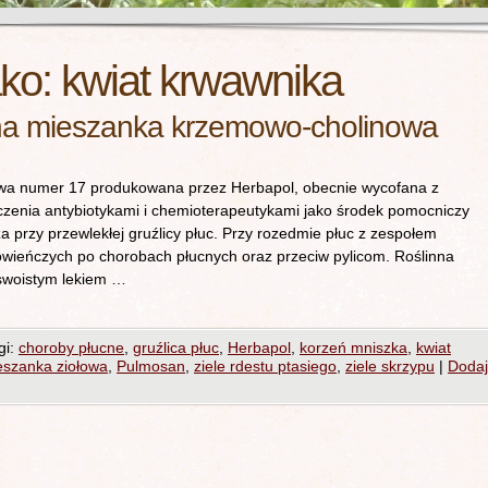
ako:
kwiat krwawnika
na mieszanka krzemowo-cholinowa
numer 17 produkowana przez Herbapol, obecnie wycofana z
czenia antybiotykami i chemioterapeutykami jako środek pomocniczy
 przy przewlekłej gruźlicy płuc. Przy rozedmie płuc z zespołem
wieńczych po chorobach płucnych oraz przeciw pylicom. Roślinna
swoistym lekiem …
gi:
choroby płucne
,
gruźlica płuc
,
Herbapol
,
korzeń mniszka
,
kwiat
eszanka ziołowa
,
Pulmosan
,
ziele rdestu ptasiego
,
ziele skrzypu
|
Dodaj