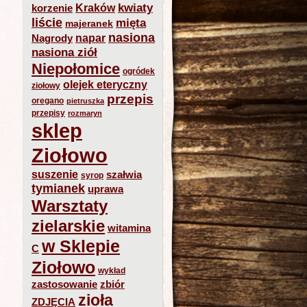
kwiaty
Kraków
korzenie
liście
mięta
majeranek
nasiona
napar
Nagrody
nasiona ziół
Niepołomice
ogródek
olejek eteryczny
ziołowy
przepis
oregano
pietruszka
przepisy
rozmaryn
sklep
Ziołowo
suszenie
szałwia
syrop
tymianek
uprawa
Warsztaty
zielarskie
witamina
w Sklepie
C
Ziołowo
wykład
zastosowanie
zbiór
zioła
ZDJĘCIA