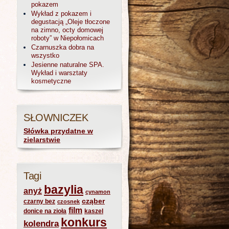
pokazem
Wykład z pokazem i
degustacją „Oleje tłoczone
na zimno, octy domowej
roboty” w Niepołomicach
Czarnuszka dobra na
wszystko
Jesienne naturalne SPA.
Wykład i warsztaty
kosmetyczne
SŁOWNICZEK
Słówka przydatne w
zielarstwie
Tagi
bazylia
anyż
cynamon
cząber
czarny bez
czosnek
film
donice na zioła
kaszel
konkurs
kolendra