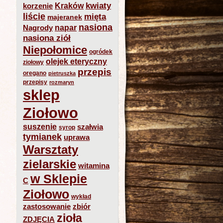
kwiaty
Kraków
korzenie
liście
mięta
majeranek
nasiona
napar
Nagrody
nasiona ziół
Niepołomice
ogródek
olejek eteryczny
ziołowy
przepis
oregano
pietruszka
przepisy
rozmaryn
sklep
Ziołowo
suszenie
szałwia
syrop
tymianek
uprawa
Warsztaty
zielarskie
witamina
w Sklepie
C
Ziołowo
wykład
zastosowanie
zbiór
zioła
ZDJĘCIA