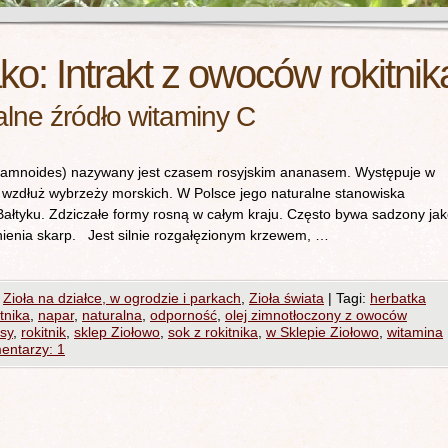
ako:
Intrakt z owoców rokitnik
alne źródło witaminy C
hamnoides) nazywany jest czasem rosyjskim ananasem. Występuje w
ie wzdłuż wybrzeży morskich. W Polsce jego naturalne stanowiska
Bałtyku. Zdziczałe formy rosną w całym kraju. Często bywa sadzony ja
nienia skarp. Jest silnie rozgałęzionym krzewem, …
,
Zioła na działce, w ogrodzie i parkach
,
Zioła świata
|
Tagi:
herbatka
tnika
,
napar
,
naturalna
,
odporność
,
olej zimnotłoczony z owoców
sy
,
rokitnik
,
sklep Ziołowo
,
sok z rokitnika
,
w Sklepie Ziołowo
,
witamina
entarzy: 1