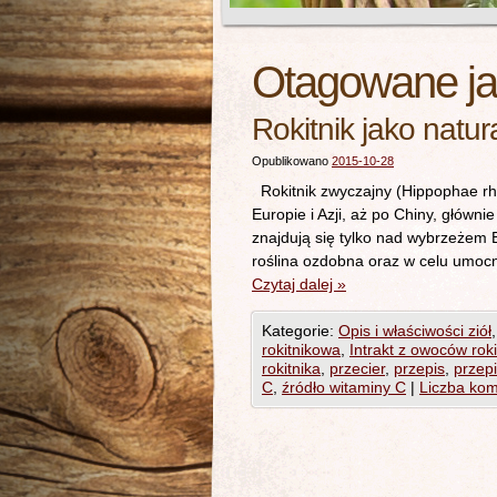
Otagowane j
Rokitnik jako natur
Opublikowano
2015-10-28
Rokitnik zwyczajny (Hippophae r
Europie i Azji, aż po Chiny, główn
znajdują się tylko nad wybrzeżem 
roślina ozdobna oraz w celu umoc
Czytaj dalej
»
Kategorie:
Opis i właściwości ziół
rokitnikowa
,
Intrakt z owoców roki
rokitnika
,
przecier
,
przepis
,
przepi
C
,
źródło witaminy C
|
Liczba kom