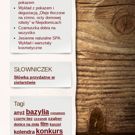
pokazem
Wykład z pokazem i
degustacją „Oleje tłoczone
na zimno, octy domowej
roboty” w Niepołomicach
Czarnuszka dobra na
wszystko
Jesienne naturalne SPA.
Wykład i warsztaty
kosmetyczne
SŁOWNICZEK
Słówka przydatne w
zielarstwie
Tagi
bazylia
anyż
cynamon
cząber
czarny bez
czosnek
film
donice na zioła
kaszel
konkurs
kolendra