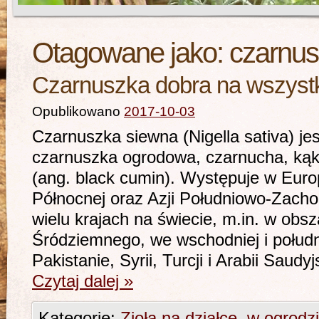
Otagowane jako:
czarnus
Czarnuszka dobra na wszyst
Opublikowano
2017-10-03
Czarnuszka siewna (Nigella sativa) j
czarnuszka ogrodowa, czarnucha, kąko
(ang. black cumin). Występuje w Euro
Północnej oraz Azji Południowo-Zachod
wielu krajach na świecie, m.in. w obs
Śródziemnego, we wschodniej i połudn
Pakistanie, Syrii, Turcji i Arabii Saud
Czytaj dalej
»
Kategorie:
Zioła na działce, w ogrodz