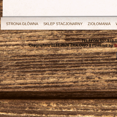
STRONA GŁÓWNA
SKLEP STACJONARNY
ZIOŁOMANIA
TELEFON 537-810-1
Copyright © 2012-
2026 ZIOŁOWO || Powered by
W