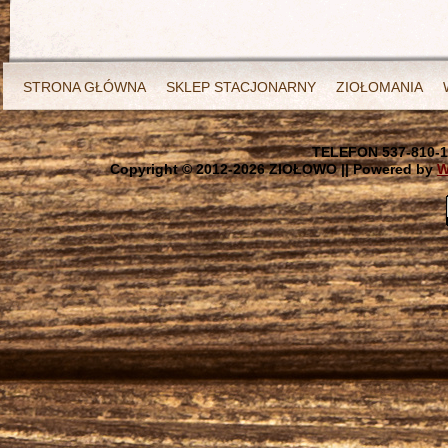
STRONA GŁÓWNA
SKLEP STACJONARNY
ZIOŁOMANIA
TELEFON 537-810-1
Copyright © 2012-
2026 ZIOŁOWO || Powered by
W