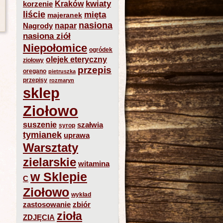
kwiaty
Kraków
korzenie
liście
mięta
majeranek
nasiona
napar
Nagrody
nasiona ziół
Niepołomice
ogródek
olejek eteryczny
ziołowy
przepis
oregano
pietruszka
przepisy
rozmaryn
sklep
Ziołowo
suszenie
szałwia
syrop
tymianek
uprawa
Warsztaty
zielarskie
witamina
w Sklepie
C
Ziołowo
wykład
zastosowanie
zbiór
zioła
ZDJĘCIA