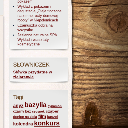
pokazem
Wykład z pokazem i
degustacją „Oleje tłoczone
na zimno, octy domowej
roboty” w Niepołomicach
Czarnuszka dobra na
wszystko
Jesienne naturalne SPA.
Wykład i warsztaty
kosmetyczne
SŁOWNICZEK
Słówka przydatne w
zielarstwie
Tagi
bazylia
anyż
cynamon
cząber
czarny bez
czosnek
film
donice na zioła
kaszel
konkurs
kolendra