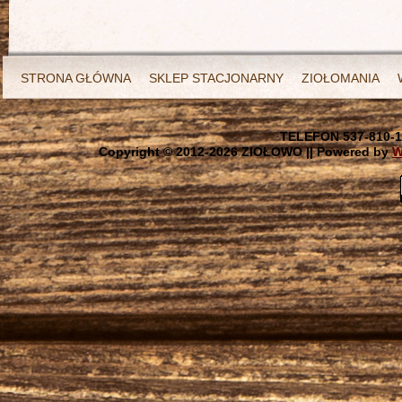
STRONA GŁÓWNA
SKLEP STACJONARNY
ZIOŁOMANIA
TELEFON 537-810-1
Copyright © 2012-
2026 ZIOŁOWO || Powered by
W