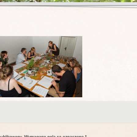
publikowany.
Wymagane pola są oznaczone
*