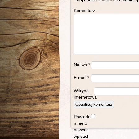
Komentarz
Nazwa
*
E-mail
*
Witryna
internetowa
Powiadom
mnie o
nowych
wpisach