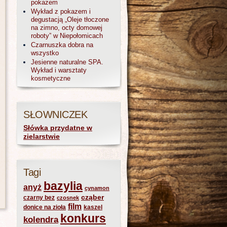
pokazem
Wykład z pokazem i
degustacją „Oleje tłoczone
na zimno, octy domowej
roboty” w Niepołomicach
Czarnuszka dobra na
wszystko
Jesienne naturalne SPA.
Wykład i warsztaty
kosmetyczne
SŁOWNICZEK
Słówka przydatne w
zielarstwie
Tagi
bazylia
anyż
cynamon
cząber
czarny bez
czosnek
film
donice na zioła
kaszel
konkurs
kolendra