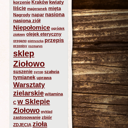
kwiaty
Kraków
korzenie
liście
mięta
majeranek
nasiona
napar
Nagrody
nasiona ziół
Niepołomice
ogródek
olejek eteryczny
ziołowy
przepis
oregano
pietruszka
przepisy
rozmaryn
sklep
Ziołowo
suszenie
szałwia
syrop
tymianek
uprawa
Warsztaty
zielarskie
witamina
w Sklepie
C
Ziołowo
wykład
zastosowanie
zbiór
zioła
ZDJĘCIA