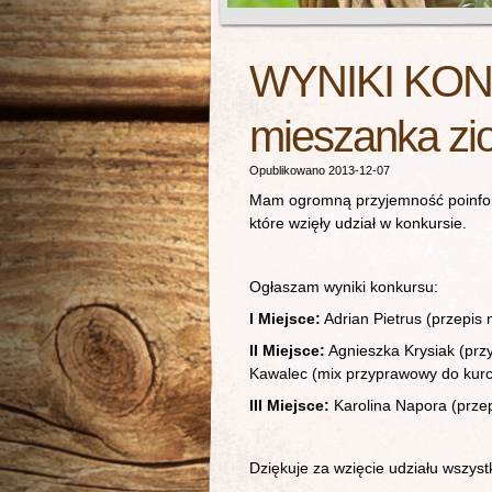
WYNIKI KON
mieszanka zi
Opublikowano 2013-12-07
Mam ogromną przyjemność poinform
które wzięły udział w konkursie.
Ogłaszam wyniki konkursu:
I Miejsce:
Adrian Pietrus (przepis 
II Miejsce:
Agnieszka Krysiak (przy
Kawalec (mix przyprawowy do kur
III Miejsce:
Karolina Napora (przep
Dziękuje za wzięcie udziału wszys