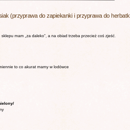
iak (przyprawa do zapiekanki i przyprawa do herbatk
 sklepu mam „za daleko”, a na obiad trzeba przecież coś zjeść.
miennie to co akurat mamy w lodówce
ielony/
my