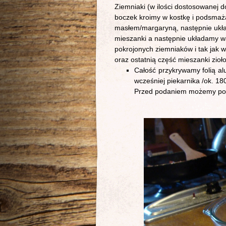
Ziemniaki (w ilości dostosowanej d
boczek kroimy w kostkę i podsmaż
masłem/margaryną, następnie ukła
mieszanki a następnie układamy w
pokrojonych ziemniaków i tak jak 
oraz ostatnią część mieszanki zioł
Całość przykrywamy folią a
wcześniej piekarnika /ok. 18
Przed podaniem możemy po