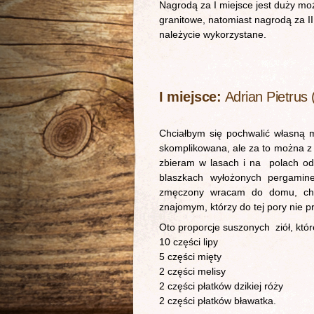
Nagrodą za I miejsce jest duży mo
granitowe, natomiast nagrodą za I
należycie wykorzystane.
I miejsce:
Adrian Pietrus 
Chciałbym się pochwalić własną m
skomplikowana, ale za to można z n
zbieram w lasach i na polach odd
blaszkach wyłożonych pergamin
zmęczony wracam do domu, chę
znajomym, którzy do tej pory nie p
Oto proporcje suszonych ziół, któ
10 części lipy
5 części mięty
2 części melisy
2 części płatków dzikiej róży
2 części płatków bławatka.