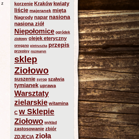
 z
kwiaty
Kraków
korzenie
liście
mięta
majeranek
nasiona
napar
Nagrody
nasiona ziół
Niepołomice
ogródek
olejek eteryczny
ziołowy
przepis
oregano
pietruszka
przepisy
rozmaryn
sklep
Ziołowo
suszenie
szałwia
syrop
tymianek
uprawa
Warsztaty
zielarskie
witamina
w Sklepie
C
Ziołowo
wykład
zastosowanie
zbiór
zioła
ZDJĘCIA