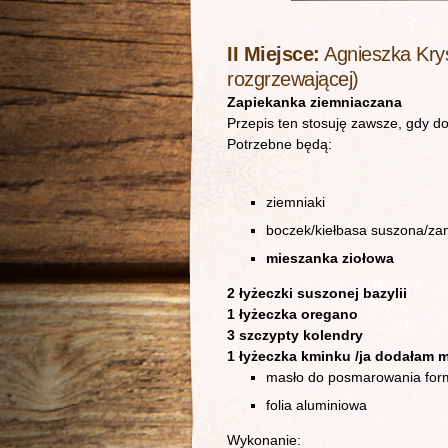
II Miejsce:
Agnieszka Krys
rozgrzewającej)
Zapiekanka ziemniaczana
Przepis ten stosuję zawsze, gdy do
Potrzebne będą:
ziemniaki
boczek/kiełbasa suszona/za
mieszanka ziołowa
2 łyżeczki suszonej bazylii
1 łyżeczka oregano
3 szczypty kolendry
1 łyżeczka kminku /ja dodałam m
masło do posmarowania for
folia aluminiowa
Wykonanie: