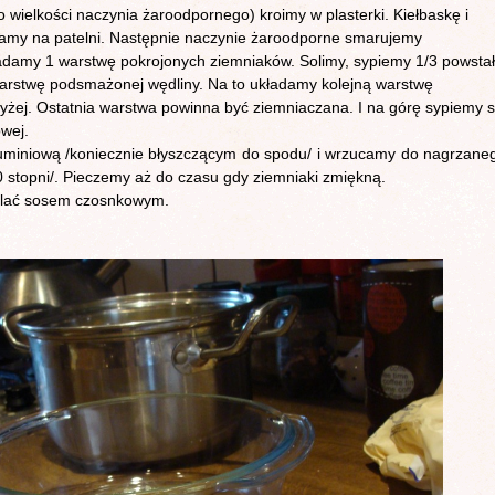
o wielkości naczynia żaroodpornego) kroimy w plasterki. Kiełbaskę i
amy na patelni. Następnie naczynie żaroodporne smarujemy
damy 1 warstwę pokrojonych ziemniaków. Solimy, sypiemy 1/3 powstał
arstwę podsmażonej wędliny. Na to układamy kolejną warstwę
wyżej. Ostatnia warstwa powinna być ziemniaczana. I na górę sypiemy s
owej.
luminiową /koniecznie błyszczącym do spodu/ i wrzucamy do nagrzane
0 stopni/. Pieczemy aż do czasu gdy ziemniaki zmiękną.
lać sosem czosnkowym.