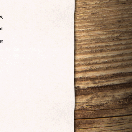
ej
ól
go