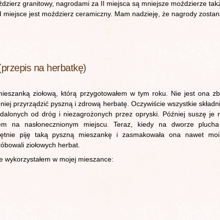
ździerz granitowy, nagrodami za II miejsca są mniejsze moździerze tak
II miejsce jest moździerz ceramiczny. Mam nadzieję, że nagrody zosta
(przepis na herbatkę)
ieszanką ziołową, którą przygotowałem w tym roku. Nie jest ona zb
iej przyrządzić pyszną i zdrową herbatę. Oczywiście wszystkie składni
alonych od dróg i niezagrożonych przez opryski. Później suszę je 
em na nasłonecznionym miejscu. Teraz, kiedy na dworze plucha
tnie piję taką pyszną mieszankę i zasmakowała ona nawet mo
róbowali ziołowych herbat.
re wykorzystałem w mojej mieszance: