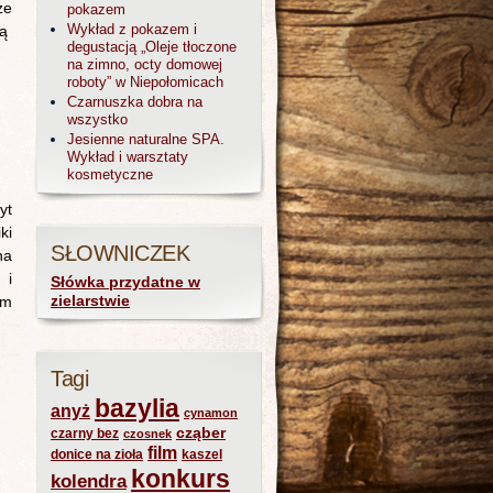
że
pokazem
Wykład z pokazem i
ną
degustacją „Oleje tłoczone
na zimno, octy domowej
roboty” w Niepołomicach
Czarnuszka dobra na
wszystko
Jesienne naturalne SPA.
Wykład i warsztaty
kosmetyczne
yt
ki
SŁOWNICZEK
na
 i
Słówka przydatne w
zielarstwie
im
Tagi
bazylia
anyż
cynamon
cząber
czarny bez
czosnek
film
donice na zioła
kaszel
konkurs
kolendra