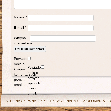
Nazwa
*
E-mail
*
Witryna
internetowa
Powiadom
mnie o
Powiadom
kolejnych
mnie o
komentarzach
nowych
przez
wpisach
email.
przez
email.
STRONA GŁÓWNA
SKLEP STACJONARNY
ZIOŁOMANIA