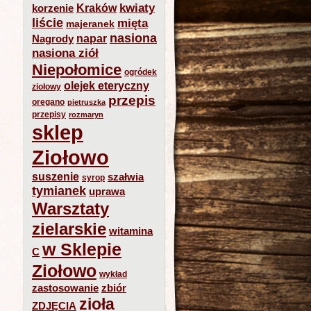
kwiaty
Kraków
korzenie
liście
mięta
majeranek
nasiona
napar
Nagrody
nasiona ziół
Niepołomice
ogródek
olejek eteryczny
ziołowy
przepis
oregano
pietruszka
przepisy
rozmaryn
sklep
Ziołowo
suszenie
szałwia
syrop
tymianek
uprawa
Warsztaty
zielarskie
witamina
w Sklepie
C
Ziołowo
wykład
zastosowanie
zbiór
zioła
ZDJĘCIA