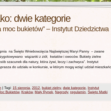
ako:
dwie kategorie
moc bukietów” – Instytut Dziedzictwa
rpnia na Święto Wniebowzięcia Najświętszej Maryi Panny – zwane
rzygotowywano wiązanki z ziół, kwiatów i owoców. Bukiety zielne
b szacunek dla natury, która żywi, leczy i zachwyca”. Instytut
zaprasza do udziału w konkursie, w którym mogą wziąć udział mieszkań
m
|
Tagi:
15 sierpnia
,
2012
,
bukiet zielny
,
dwie kategorie
,
Instytut
oc Bukietów
,
Kraków
,
Mały Rynek
,
Nagrody
,
regulamin
,
Święto Matki