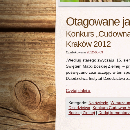
Otagowane j
Konkurs „Cudowna 
Kraków 2012
Opublikowano
2012-08-09
„Według starego zwyczaju 15. sie
Świętem Matki Boskiej Zielnej – p
poświęcano zaznaczając w ten sposó
Dziedzictwa Instytut Dziedzictwa 
…
Czytaj dalej
»
Kategorie:
Na świecie
,
W muzeu
Dziedzictwa
,
Konkurs Cudowna M
Boskiej Zielnej
|
Dodaj komentarz