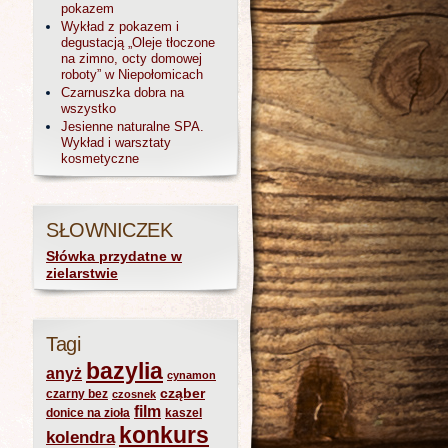
pokazem
Wykład z pokazem i
degustacją „Oleje tłoczone
na zimno, octy domowej
roboty” w Niepołomicach
Czarnuszka dobra na
wszystko
Jesienne naturalne SPA.
Wykład i warsztaty
kosmetyczne
SŁOWNICZEK
Słówka przydatne w
zielarstwie
Tagi
bazylia
anyż
cynamon
cząber
czarny bez
czosnek
film
donice na zioła
kaszel
konkurs
kolendra